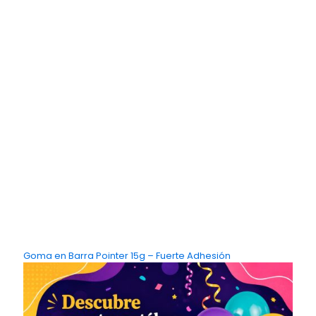
Goma en Barra Pointer 15g – Fuerte Adhesión
P
l