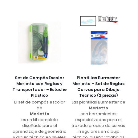
Set de Compás Escolar
Plantillas Burmester
Merletto con Reglas y
Merletto – Set de Reglas
Transportador – Estuche
Curvas para Dibujo
Plástico
Técnico (2 piezas)
El set de compás escolar
Las plantillas Burmester de
de
Merletto
Merletto
son herramientas
es un kit completo
especializadas para el
diseñado para el
trazado preciso de curvas
aprendizaje de geometría
irregulares en dibujo
y dibujo técnico en niveles
técnico, diseño y trabajos