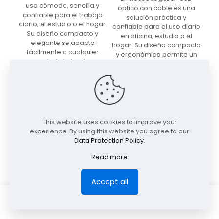
uso cómoda, sencilla y
óptico con cable es una
confiable para el trabajo
solución práctica y
diario, el estudio o el hogar.
confiable para el uso diario
Su diseño compacto y
en oficina, estudio o el
elegante se adapta
hogar. Su diseño compacto
fácilmente a cualquier
y ergonómico permite un
espacio, brindando un
manejo cómodo y preciso,
control preciso y fluido en
ideal para largas jornadas
cada movimiento.
frente al computador.
Gracias a su conectividad
Gracias a su sensor óptico
inalámbrica estable,
de alta precisión y conexión
permite trabajar sin cables
USB plug & play, este
This website uses cookies to improve your
y con total libertad,
mouse ofrece un
experience. By using this website you agree to our
manteniendo un
desempeño estable sin
Data Protection Policy
.
rendimiento constante
necesidad de instalar
sobre distintas superficies.
software adicional. Es
Read more
Es una opción práctica
compatible con los
para usuarios que buscan
principales sistemas
funcionalidad, durabilidad y
Accept all
operativos y funciona de
un diseño limpio y
forma inmediata al
moderno.
conectarlo.