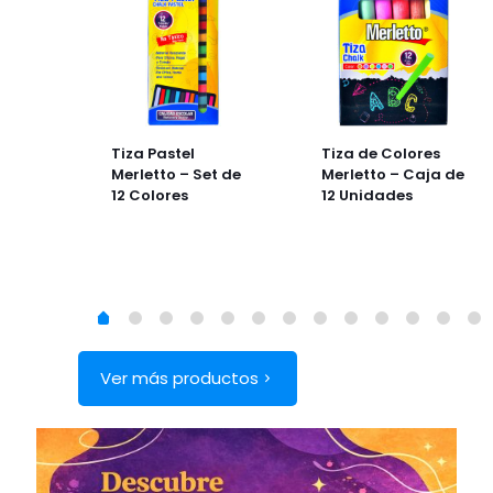
Doble
Tiza Pastel
Tiza de Colores
o
Merletto – Set de
Merletto – Caja de
12 Colores
12 Unidades
4
lores
Ver más productos