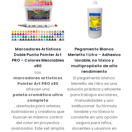
Marcadores Artísticos
Pegamento Blanco
Doble Punta Pointer Art
Merletto 1 Litro – Adhesivo
PRO – Colores Mezclables
lavable, no tóxico y
x80
multipropósito de alto
rendimiento
Los
marcadores artísticos
El pegamento blanco
Pointer Art PRO x80
Merletto de 1 litro es una
ofrecen una
solución práctica y eficiente
paleta cromática ultra
para trabajos escolares,
completa
manualidades y uso
, diseñada para artistas,
institucional. Su fórmula
ilustradores y creativos que
lavable y no tóxica lo
buscan el máximo control
convierte en una opción
del color en proyectos
segura para niños,
avanzados. Este set amplía
docentes y usuarios en