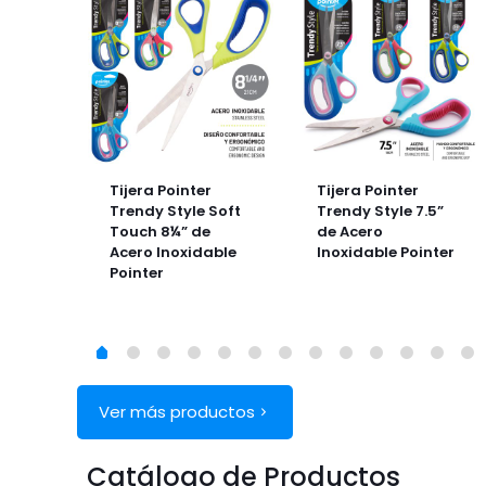
pbook
Tijera Pointer
Tijera Pointer
Trendy Style Soft
Trendy Style 7.5”
0x20cm
Touch 8¼” de
de Acero
egras)
Acero Inoxidable
Inoxidable Pointer
Pointer
Ver más productos
Catálogo de Productos