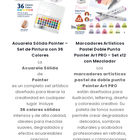
Acuarela Sólida Pointer –
Marcadores Artísticos
Set de Pintura con 36
Pastel Doble Punta
Colores
Pointer Art PRO – Set x12
con Mezclador
La
Acuarela Sólida
Los
de
marcadores artísticos
Pointer
pastel de doble punta
es un completo set artístico
Pointer Art PRO
diseñado para liberar la
están diseñados para
creatividad en cualquier
ilustración, lettering, diseño
lugar. Incluye
y coloreado creativo. Su
36 colores sólidos
paleta de tonos suaves
intensos y de alta calidad,
permite crear degradados
ideales para mezclas
delicados, sombras
suaves, degradados y
naturales y acabados
efectos acuarelables
profesionales en retratos,
precisos.
paisajes y composiciones