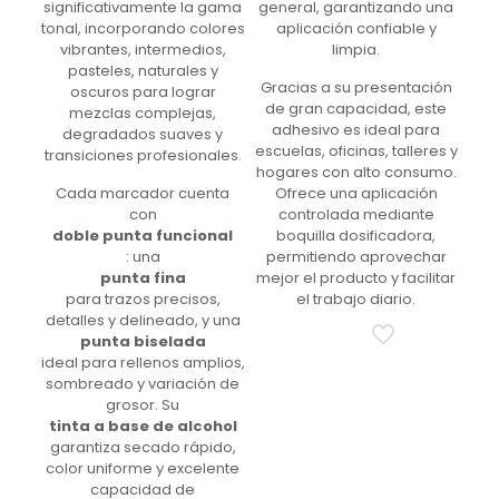
significativamente la gama
general, garantizando una
tonal, incorporando colores
aplicación confiable y
vibrantes, intermedios,
limpia.
pasteles, naturales y
Gracias a su presentación
oscuros para lograr
de gran capacidad, este
mezclas complejas,
adhesivo es ideal para
degradados suaves y
escuelas, oficinas, talleres y
transiciones profesionales.
hogares con alto consumo.
Cada marcador cuenta
Ofrece una aplicación
con
controlada mediante
doble punta funcional
boquilla dosificadora,
: una
permitiendo aprovechar
punta fina
mejor el producto y facilitar
para trazos precisos,
el trabajo diario.
detalles y delineado, y una
punta biselada
ideal para rellenos amplios,
sombreado y variación de
grosor. Su
tinta a base de alcohol
garantiza secado rápido,
color uniforme y excelente
capacidad de