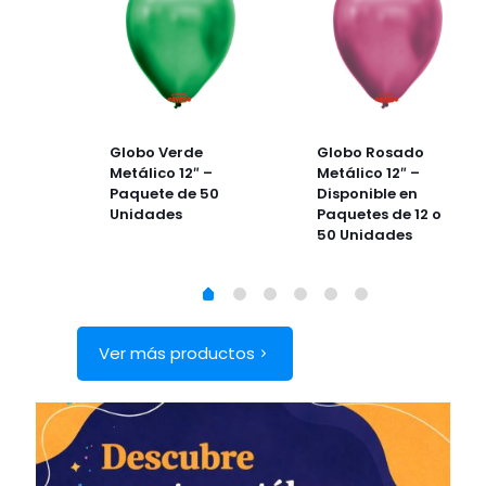
llo
Globo Verde
Globo Rosado
–
Metálico 12″ –
Metálico 12″ –
50
Paquete de 50
Disponible en
Unidades
Paquetes de 12 o
50 Unidades
Ver más productos