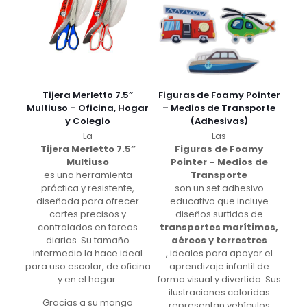
Tijera Merletto 7.5”
Figuras de Foamy Pointer
Multiuso – Oficina, Hogar
– Medios de Transporte
y Colegio
(Adhesivas)
La
Las
Tijera Merletto 7.5”
Figuras de Foamy
Multiuso
Pointer – Medios de
es una herramienta
Transporte
práctica y resistente,
son un set adhesivo
diseñada para ofrecer
educativo que incluye
cortes precisos y
diseños surtidos de
controlados en tareas
transportes marítimos,
diarias. Su tamaño
aéreos y terrestres
intermedio la hace ideal
, ideales para apoyar el
para uso escolar, de oficina
aprendizaje infantil de
y en el hogar.
forma visual y divertida. Sus
ilustraciones coloridas
Gracias a su mango
representan vehículos