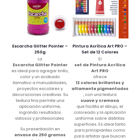
Escarcha Glitter Pointer –
Pintura Acrílica Art PRO –
250g
Set de 12 Colores
La
El
Escarcha Glitter Pointer
set de Pintura Acrílica
es ideal para agregar brillo,
Art PRO
color y un acabado
ofrece
llamativo a manualidades,
12 colores brillantes y
proyectos escolares y
altamente pigmentados
decoraciones creativas. Su
, con una textura
textura fina permite una
suave y cremosa
aplicación uniforme,
que facilita el dibujo, el
logrando resultados
coloreado y la aplicación
vistosos y profesionales.
uniforme sobre distintas
superficies. Es ideal tanto
Su presentación en
para principiantes como
envase de 250 gramos
para artistas que buscan