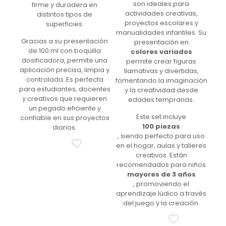
son ideales para
firme y duradera en
actividades creativas,
distintos tipos de
proyectos escolares y
superficies.
manualidades infantiles. Su
Gracias a su presentación
presentación en
de 100 ml con boquilla
colores variados
dosificadora, permite una
permite crear figuras
aplicación precisa, limpia y
llamativas y divertidas,
controlada. Es perfecta
fomentando la imaginación
para estudiantes, docentes
y la creatividad desde
y creativos que requieren
edades tempranas.
un pegado eficiente y
Este set incluye
confiable en sus proyectos
100 piezas
diarios.
, siendo perfecto para uso
en el hogar, aulas y talleres
creativos. Están
recomendados para niños
mayores de 3 años
, promoviendo el
aprendizaje lúdico a través
del juego y la creación.