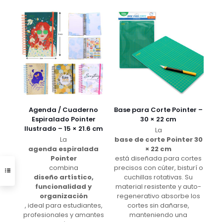
Agenda / Cuaderno
Base para Corte Pointer –
Espiralado Pointer
30 × 22 cm
Ilustrado – 15 × 21.6 cm
La
La
base de corte Pointer 30
agenda espiralada
× 22 cm
Pointer
está diseñada para cortes
combina
precisos con cúter, bisturí o
diseño artístico,
cuchillas rotativas. Su
funcionalidad y
material resistente y auto-
organización
regenerativo absorbe los
, ideal para estudiantes,
cortes sin dañarse,
profesionales y amantes
manteniendo una