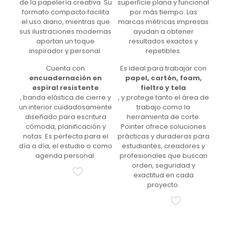
de la papelería creativa. Su
superficie plana y funcional
formato compacto facilita
por más tiempo. Las
el uso diario, mientras que
marcas métricas impresas
sus ilustraciones modernas
ayudan a obtener
aportan un toque
resultados exactos y
inspirador y personal.
repetibles.
Cuenta con
Es ideal para trabajar con
encuadernación en
papel, cartón, foam,
espiral resistente
fieltro y tela
, banda elástica de cierre y
, y protege tanto el área de
un interior cuidadosamente
trabajo como la
diseñado para escritura
herramienta de corte.
cómoda, planificación y
Pointer ofrece soluciones
notas. Es perfecta para el
prácticas y duraderas para
día a día, el estudio o como
estudiantes, creadores y
agenda personal.
profesionales que buscan
orden, seguridad y
exactitud en cada
proyecto.