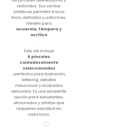
de pinceles delineadores y
redondos. Sus cerdas
sintéticas permiten trazos
finos, definidos y uniformes,
ideales para
acuarela, témpera y
acrílico
.
Este set incluye
6 pinceles
cuidadosamente
seleccionados
, perfectos para ilustración,
lettering, detalles
minuciosos y acabados
delicados. Es una excelente
opción para estudiantes,
aficionados y artistas que
requieren exactitud en
cada trazo.