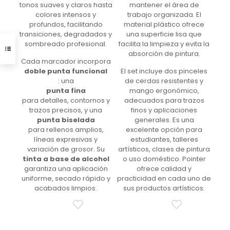
tonos suaves y claros hasta
mantener el área de
colores intensos y
trabajo organizada. El
profundos, facilitando
material plástico ofrece
transiciones, degradados y
una superficie lisa que
sombreado profesional.
facilita la limpieza y evita la
absorción de pintura.
Cada marcador incorpora
doble punta funcional
El set incluye dos pinceles
: una
de cerdas resistentes y
punta fina
mango ergonómico,
para detalles, contornos y
adecuados para trazos
trazos precisos, y una
finos y aplicaciones
punta biselada
generales. Es una
para rellenos amplios,
excelente opción para
líneas expresivas y
estudiantes, talleres
variación de grosor. Su
artísticos, clases de pintura
tinta a base de alcohol
o uso doméstico. Pointer
garantiza una aplicación
ofrece calidad y
uniforme, secado rápido y
practicidad en cada uno de
acabados limpios.
sus productos artísticos.