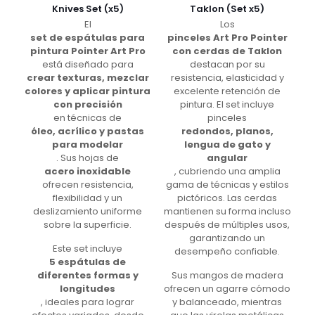
Knives Set (x5)
Taklon (Set x5)
El
Los
set de espátulas para
pinceles Art Pro Pointer
pintura Pointer Art Pro
con cerdas de Taklon
está diseñado para
destacan por su
crear texturas, mezclar
resistencia, elasticidad y
colores y aplicar pintura
excelente retención de
con precisión
pintura. El set incluye
en técnicas de
pinceles
óleo, acrílico y pastas
redondos, planos,
para modelar
lengua de gato y
. Sus hojas de
angular
acero inoxidable
, cubriendo una amplia
ofrecen resistencia,
gama de técnicas y estilos
flexibilidad y un
pictóricos. Las cerdas
deslizamiento uniforme
mantienen su forma incluso
sobre la superficie.
después de múltiples usos,
garantizando un
Este set incluye
desempeño confiable.
5 espátulas de
diferentes formas y
Sus mangos de madera
longitudes
ofrecen un agarre cómodo
, ideales para lograr
y balanceado, mientras