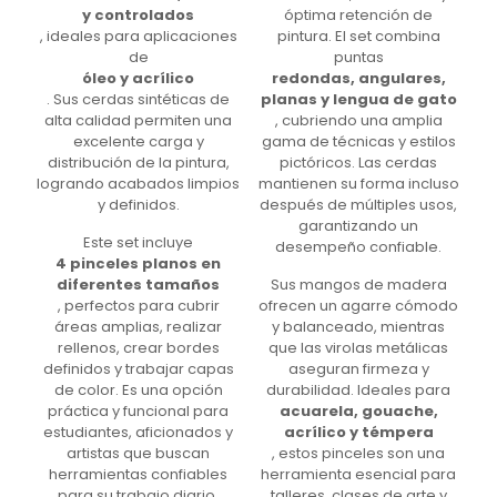
y controlados
óptima retención de
, ideales para aplicaciones
pintura. El set combina
de
puntas
óleo y acrílico
redondas, angulares,
. Sus cerdas sintéticas de
planas y lengua de gato
alta calidad permiten una
, cubriendo una amplia
excelente carga y
gama de técnicas y estilos
distribución de la pintura,
pictóricos. Las cerdas
logrando acabados limpios
mantienen su forma incluso
y definidos.
después de múltiples usos,
garantizando un
Este set incluye
desempeño confiable.
4 pinceles planos en
diferentes tamaños
Sus mangos de madera
, perfectos para cubrir
ofrecen un agarre cómodo
áreas amplias, realizar
y balanceado, mientras
rellenos, crear bordes
que las virolas metálicas
definidos y trabajar capas
aseguran firmeza y
de color. Es una opción
durabilidad. Ideales para
práctica y funcional para
acuarela, gouache,
estudiantes, aficionados y
acrílico y témpera
artistas que buscan
, estos pinceles son una
herramientas confiables
herramienta esencial para
para su trabajo diario.
talleres, clases de arte y