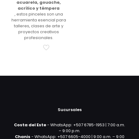
acuarela, gouache,
acrílico y témpera
, estos pinceles son una
herramienta esencial para
talleres, clases de arte y
proyectos creativos
profesionales.
Sucursales
Costa del Este
- WhatsApp: +507 6785-1953 | 7:00 a.m.
– 9:00 p.m.
Chanis
- WhatsApp: +507 6605-4000 | 9:00 a.m. – 9:00