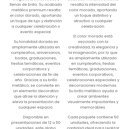
llenas de brillo. Su acabado
resalta la intensidad del
metálico premium resalta
color morado, aportando
el color dorado, aportando
un toque distintivo y
un toque de lujo y distinción
atractivo a cualquier
a cualquier celebración o
celebración.
evento especial.
El color morado está
Su tonalidad dorada es
asociado con la
ampliamente utilizada en
creatividad, la elegancia y
cumpleaños, aniversarios,
la imaginación, por lo que
bodas, graduaciones,
es ampliamente utilizado
fiestas temáticas, eventos
en cumpleaños, fiestas
corporativos y
temáticas, graduaciones,
celebraciones de fin de
eventos corporativos,
año. Gracias a su brillo
celebraciones especiales y
metálico, se convierte en
decoraciones modernas.
un elemento decorativo
Su brillo metálico ayuda a
que atrae la atención y
crear ambientes
eleva la presentación de
visualmente impactantes y
cualquier espacio.
memorables.
Disponible en
Cada paquete contiene 50
presentaciones de 12 o 50
unidades, ofreciendo la
unidades, este globo
cantidad ideal para realizar