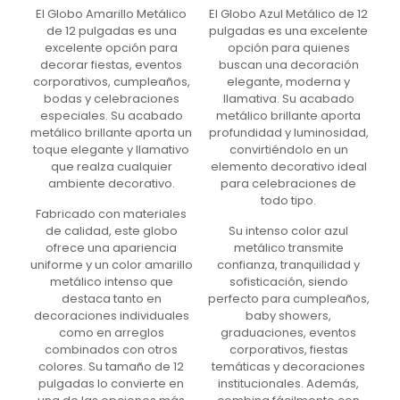
El Globo Amarillo Metálico
El Globo Azul Metálico de 12
de 12 pulgadas es una
pulgadas es una excelente
excelente opción para
opción para quienes
decorar fiestas, eventos
buscan una decoración
corporativos, cumpleaños,
elegante, moderna y
bodas y celebraciones
llamativa. Su acabado
especiales. Su acabado
metálico brillante aporta
metálico brillante aporta un
profundidad y luminosidad,
toque elegante y llamativo
convirtiéndolo en un
que realza cualquier
elemento decorativo ideal
ambiente decorativo.
para celebraciones de
todo tipo.
Fabricado con materiales
de calidad, este globo
Su intenso color azul
ofrece una apariencia
metálico transmite
uniforme y un color amarillo
confianza, tranquilidad y
metálico intenso que
sofisticación, siendo
destaca tanto en
perfecto para cumpleaños,
decoraciones individuales
baby showers,
como en arreglos
graduaciones, eventos
combinados con otros
corporativos, fiestas
colores. Su tamaño de 12
temáticas y decoraciones
pulgadas lo convierte en
institucionales. Además,