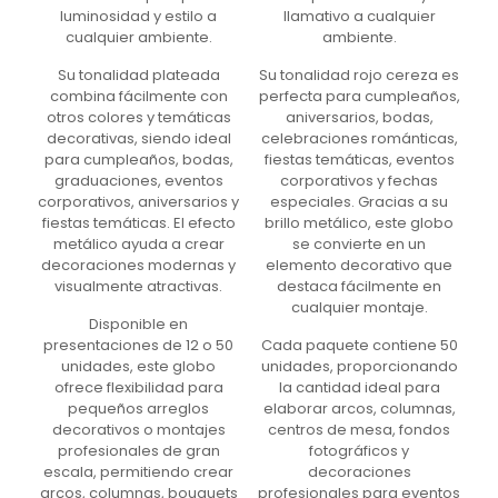
luminosidad y estilo a
llamativo a cualquier
cualquier ambiente.
ambiente.
Su tonalidad plateada
Su tonalidad rojo cereza es
combina fácilmente con
perfecta para cumpleaños,
otros colores y temáticas
aniversarios, bodas,
decorativas, siendo ideal
celebraciones románticas,
para cumpleaños, bodas,
fiestas temáticas, eventos
graduaciones, eventos
corporativos y fechas
corporativos, aniversarios y
especiales. Gracias a su
fiestas temáticas. El efecto
brillo metálico, este globo
metálico ayuda a crear
se convierte en un
decoraciones modernas y
elemento decorativo que
visualmente atractivas.
destaca fácilmente en
cualquier montaje.
Disponible en
presentaciones de 12 o 50
Cada paquete contiene 50
unidades, este globo
unidades, proporcionando
ofrece flexibilidad para
la cantidad ideal para
pequeños arreglos
elaborar arcos, columnas,
decorativos o montajes
centros de mesa, fondos
profesionales de gran
fotográficos y
escala, permitiendo crear
decoraciones
arcos, columnas, bouquets
profesionales para eventos