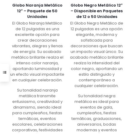
Globo Naranja Metálico
Globo Negro Metálico 12″
12″ – Paquete de 50
– Disponible en Paquetes
Unidades
de 12 o 50 Unidades
El Globo Naranja Metálico
El Globo Negro Metálico de
de 12 pulgadas es una
12 pulgadas es una opción
excelente opción para
elegante, moderna y
crear decoraciones
sofisticada para
vibrantes, alegres y llenas
decoraciones que buscan
de energía. Su acabado
un impacto visual único. Su
metálico brillante realza el
acabado metálico brillante
intenso color naranja,
realza la intensidad del
aportando luminosidad y
color negro, aportando un
un efecto visual impactante
estilo distinguido y
en cualquier celebración.
contemporáneo a
cualquier celebración.
Su tonalidad naranja
metálica transmite
Su tonalidad negra
entusiasmo, creatividad y
metálica es ideal para
dinamismo, siendo ideal
eventos de gala,
para cumpleaños, fiestas
cumpleaños, fiestas
temáticas, eventos
temáticas, graduaciones,
escolares, celebraciones
aniversarios, bodas
corporativas, festividades
modernas y eventos