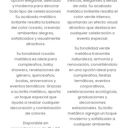
opción elegante, delicada
frescas, elegantes y llenas
y moderna para decorar
de vida. Su acabado
todo tipo de celebraciones.
metálico brillante resalta el
Su acabado metálico
color verde intenso,
brillante resalta la belleza
aportando un efecto visual
del color rosado, creando
atractivo que destaca en
ambientes alegres,
cualquier celebración o
sofisticados y visualmente
evento especial.
atractivos.
Su tonalidad verde
Su tonalidad rosada
metálica transmite
metálica es ideal para
naturaleza, armonía y
cumpleaños, baby
renovación, convirtiéndolo
showers, revelaciones de
en una opción ideal para
género, quinceaños,
cumpleaños, fiestas
bodas, aniversarios y
temáticas, eventos
eventos temáticos. Gracias
corporativos,
a su brillo metálico, aporta
celebraciones ecológicas,
un toque especial que
graduaciones y
ayuda a realzar cualquier
decoraciones
decoración y combinación
estacionales. Su brillo
de colores.
metálico agrega un toque
moderno y sofisticado a
Disponible en
cualquier ambiente.