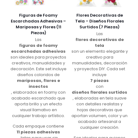
Figuras de Foamy
Flores Decorativas de
Escarchadas Adhesivas –
Tela – Diseños Florales
Mariposas y Flores (11
Surtidos (7 Piezas)
Piezas)
Las
Las
flores decorativas de
figuras de foamy
tela
escarchadas adhesivas
son un elemento elegante y
son ideales para proyectos
creativo para
creativos, manualidades y
manualidades, decoración
decoración. Este set incluye
y proyectos DIY. Cada set
diseños coloridos de
incluye
mariposas, flores e
7 piezas
insectos
con
, elaborados en foamy con
diseños florales surtidos
acabado escarchado que
, elaboradas en tela suave
aporta brillo y un efecto
con detalles realistas y
visual llamativo en
hojas decorativas que
cualquier trabajo artístico.
aportan volumen, color y un
acabado artesanal a
Cada empaque contiene
cualquier creación.
11 piezas adhesivas
, listas para usar sin
Son ideales para quienes