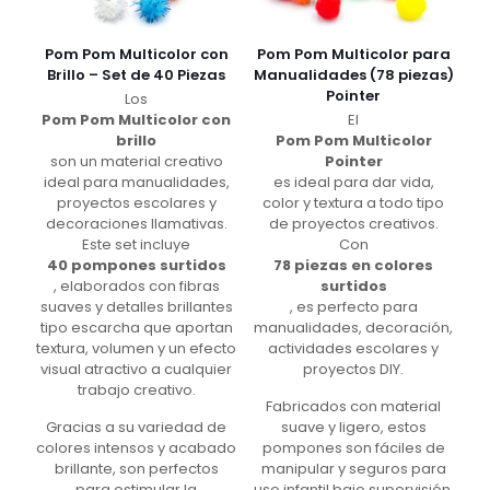
Pom Pom Multicolor con
Pom Pom Multicolor para
Brillo – Set de 40 Piezas
Manualidades (78 piezas)
Pointer
Los
Pom Pom Multicolor con
El
brillo
Pom Pom Multicolor
son un material creativo
Pointer
ideal para manualidades,
es ideal para dar vida,
proyectos escolares y
color y textura a todo tipo
decoraciones llamativas.
de proyectos creativos.
Este set incluye
Con
40 pompones surtidos
78 piezas en colores
, elaborados con fibras
surtidos
suaves y detalles brillantes
, es perfecto para
tipo escarcha que aportan
manualidades, decoración,
textura, volumen y un efecto
actividades escolares y
visual atractivo a cualquier
proyectos DIY.
trabajo creativo.
Fabricados con material
Gracias a su variedad de
suave y ligero, estos
colores intensos y acabado
pompones son fáciles de
brillante, son perfectos
manipular y seguros para
para estimular la
uso infantil bajo supervisión.