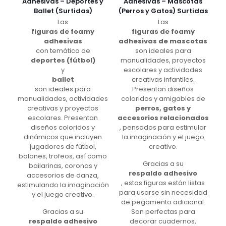
Adhesivas – Deportes y
Adhesivas – Mascotas
Ballet (Surtidas)
(Perros y Gatos) Surtidas
Las
Las
figuras de foamy
figuras de foamy
adhesivas
adhesivas de mascotas
con temática de
son ideales para
deportes (fútbol)
manualidades, proyectos
y
escolares y actividades
ballet
creativas infantiles.
son ideales para
Presentan diseños
manualidades, actividades
coloridos y amigables de
creativas y proyectos
perros, gatos y
escolares. Presentan
accesorios relacionados
diseños coloridos y
, pensados para estimular
dinámicos que incluyen
la imaginación y el juego
jugadores de fútbol,
creativo.
balones, trofeos, así como
Gracias a su
bailarinas, coronas y
respaldo adhesivo
accesorios de danza,
, estas figuras están listas
estimulando la imaginación
para usarse sin necesidad
y el juego creativo.
de pegamento adicional.
Gracias a su
Son perfectas para
respaldo adhesivo
decorar cuadernos,