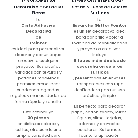
Cinta Adhesiva
Escarcha Glitter Pointer –
Decorativa – Set de 30
Set de 6 Tubos de Colores
Piezas
Surtidos
La
La
Cinta Adhesiva
Escarcha Glitter Pointer
Decorativa
es un set decorativo ideal
de
para dar brillo y color a
Pointer
todo tipo de manualidades
es ideal para personalizar,
y proyectos creativos.
decorar y dar un toque
Incluye
creativo a cualquier
6 tubos individuales de
proyecto. Sus diseños
escarcha en colores
variados con texturas y
surtidos
patrones modernos
, presentados en envases
permiten embellecer
transparentes con tapa
cuadernos, agendas,
dosificadora para un uso
regalos y manualidades de
práctico y limpio.
forma rápida y sencilla.
Es perfecta para decorar
Este set incluye
papel, cartón, foamy, letras,
30 piezas
figuras, slime, tarjetas,
en distintos colores y
adornos y proyectos
estilos, ofreciendo una
escolares. Su formato
amplia variedad para
facilita la aplicación