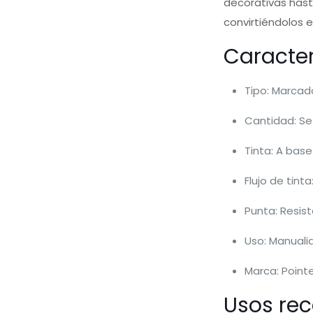
decorativas hast
convirtiéndolos 
Caracter
Tipo: Marcad
Cantidad: Set
Tinta: A bas
Flujo de tint
Punta: Resis
Uso: Manualid
Marca: Point
Usos re