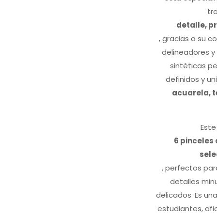
tr
detalle, p
, gracias a su 
delineadores y
sintéticas pe
definidos y un
acuarela, t
Este
6 pincele
sel
, perfectos para
detalles min
delicados. Es un
estudiantes, afi