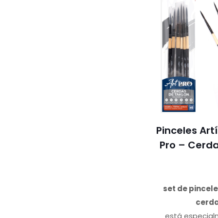
Pinceles Artí
Pro – Cerda
set de pincele
cerda
está especial