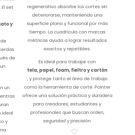
regenerativo absorbe los cortes sin
 El set
deteriorarse, manteniendo una
superficie plana y funcional por más
ato y
tiempo. La cuadrícula con marcas
métricas ayuda a lograr resultados
 de
exactos y repetibles.
 cerdas
pués de
Es ideal para trabajar con
 un
tela, papel, foam, fieltro y cartón
, y protege tanto el área de trabajo
como la herramienta de corte. Pointer
n un
ofrece una solución práctica y duradera
entras
para creadores, estudiantes y
uran
profesionales que buscan orden,
 ideal
seguridad y precisión.
co y
una