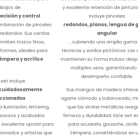
abajos de
y excelente retención de pintura.
recisión y control
incluye pinceles
combinación de pinceles
redondos, planos, lengua de g
 redondos. Sus cerdas
angular
rmiten trazos finos,
, cubriendo una amplia gama
iformes, ideales para
técnicas y estilos pictóricos. Las
émpera y acrílico
mantienen su forma incluso des
.
múltiples usos, garantizando
desempeño confiable.
 set incluye
s cuidadosamente
Sus mangos de madera ofrece
eccionados
agarre cómodo y balanceado, mi
 ilustración, lettering,
que las virolas metálicas aseg
uciosos y acabados
firmeza y durabilidad. Este set es
a excelente opción para
para acuarela, gouache, acríli
cionados y artistas que
témpera, convirtiéndose en 